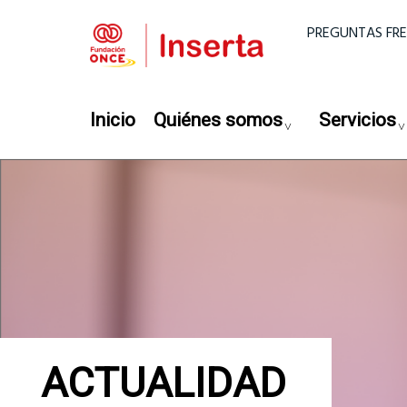
Pasar al contenido principal
Menú super
PREGUNTAS FR
Navegación principal
Inicio
Quiénes somos
Servicios
ACTUALIDAD