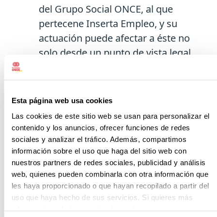
del Grupo Social ONCE, al que
pertecene Inserta Empleo, y su
actuación puede afectar a éste no
solo desde un punto de vista legal,
sino también reputacional.
Por este motivo, deben
Esta página web usa cookies
comprometerse a mantener unas
Las cookies de este sitio web se usan para personalizar el
pautas mínimas de conducta en el
contenido y los anuncios, ofrecer funciones de redes
desarrollo de su actividad y, en
sociales y analizar el tráfico. Además, compartimos
información sobre el uso que haga del sitio web con
particular, en el marco de sus
nuestros partners de redes sociales, publicidad y análisis
relaciones contractuales con el
web, quienes pueden combinarla con otra información que
Grupo Social ONCE, evitando o
les haya proporcionado o que hayan recopilado a partir del
minimizando de este modo riesgos
uso que haya hecho de sus servicios. Si quieres más
información te la hemos dejado
aquí
.
asociados con prácticas