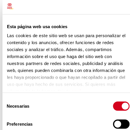
Inicio
Quiénes somos
Esta página web usa cookies
Inserta Empleo en cifras
Las cookies de este sitio web se usan para personalizar el
contenido y los anuncios, ofrecer funciones de redes
Inserta Empleo en cifras
sociales y analizar el tráfico. Además, compartimos
información sobre el uso que haga del sitio web con
nuestros partners de redes sociales, publicidad y análisis
CUENTAS ANUALES 2025
web, quienes pueden combinarla con otra información que
les haya proporcionado o que hayan recopilado a partir del
Consulte aquí las
cuentas anuales
uso que haya hecho de sus servicios. Si quieres más
correspondientes a 2025.
información te la hemos dejado
aquí
.
Selección
Necesarias
de
consentimiento
Preferencias