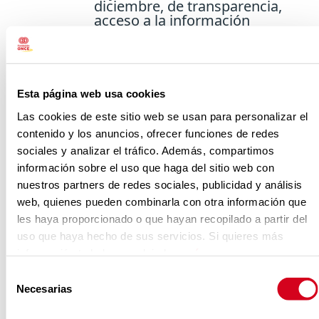
diciembre, de transparencia,
acceso a la información
pública y buen gobierno
de
Cataluña
.
Portal de transparencia de
la
Ciudad Autónoma
Esta página web usa cookies
de Ceuta
.
Las cookies de este sitio web se usan para personalizar el
Ley 10/2019, de 10 de abril, de
contenido y los anuncios, ofrecer funciones de redes
Transparencia y de
sociales y analizar el tráfico. Además, compartimos
Participación de
información sobre el uso que haga del sitio web con
la
Comunidad de Madrid
.
nuestros partners de redes sociales, publicidad y análisis
web, quienes pueden combinarla con otra información que
Ley 4/2013, de 21 de mayo, de
Gobierno Abierto
les haya proporcionado o que hayan recopilado a partir del
de
Extremadura
.
uso que haya hecho de sus servicios. Si quieres más
información te la hemos dejado
aquí
.
Ley 1/2016, de 18 de enero,
de transparencia y buen
Selección
gobierno de
Galicia
.
Necesarias
de
consentimiento