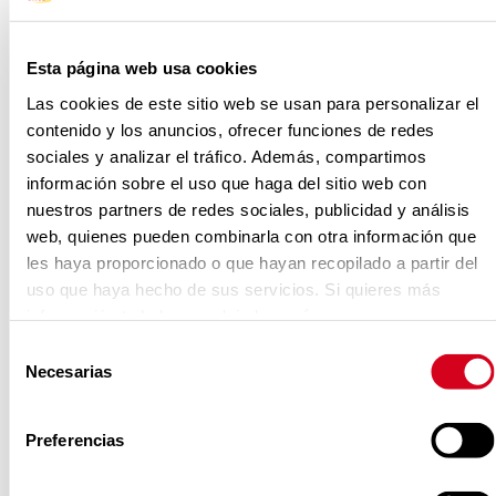
Esta página web usa cookies
Inicio
Perfil del Contratante
Las cookies de este sitio web se usan para personalizar el
Perfil del Contratante
contenido y los anuncios, ofrecer funciones de redes
sociales y analizar el tráfico. Además, compartimos
información sobre el uso que haga del sitio web con
nuestros partners de redes sociales, publicidad y análisis
¿Estás interesado en colaborar con
web, quienes pueden combinarla con otra información que
nosotros? Aquí encontrarás todas
les haya proporcionado o que hayan recopilado a partir del
las convocatorias, licitaciones y
uso que haya hecho de sus servicios. Si quieres más
información te la hemos dejado
aquí
.
concursos vigentes, con todos los
Selección
detalles. ¡Que no se te pase el
Necesarias
de
plazo!
consentimiento
Preferencias