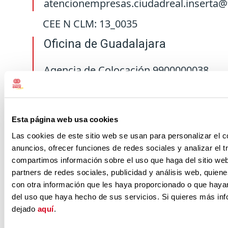
atencionempresas.ciudadreal.inserta
CEE N CLM: 13_0035
Oficina de Guadalajara
Agencia de Colocación 9900000038
C/ Alvarfáñez de Minaya, 6. Bajo.
19001-Guadalajara.
Teléfono:
949 10 90 28
Esta página web usa cookies
Las cookies de este sitio web se usan para personalizar el c
Fax:
949 03 40 20
anuncios, ofrecer funciones de redes sociales y analizar el t
Email:
compartimos información sobre el uso que haga del sitio we
partners de redes sociales, publicidad y análisis web, quie
candidatos.guadalajara.inserta@funda
con otra información que les haya proporcionado o que hayan
atencionempresas.guadalajara.insert
del uso que haya hecho de sus servicios. Si quieres más in
dejado
aquí
.
Oficina de Toledo