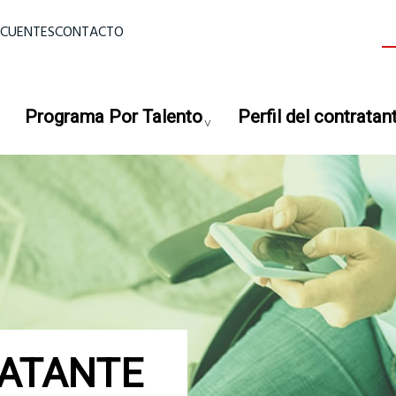
ior
ECUENTES
CONTACTO
B
Programa Por Talento
Perfil del contratan
RATANTE