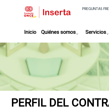
Pasar al contenido principal
Menú super
PREGUNTAS FR
Navegación principal
Inicio
Quiénes somos
Servicios
PERFIL DEL CONT