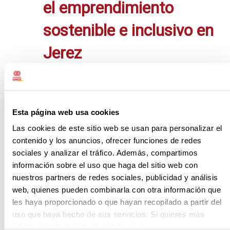
el emprendimiento
sostenible e inclusivo en
Jerez
Numerosas personas han
participado hoy en el encuentro
‘Impulso del Emprendimiento
Esta página web usa cookies
Sostenible en Andalucía’, celebrado
Las cookies de este sitio web se usan para personalizar el
en el Hotel Jerez Centro y
contenido y los anuncios, ofrecer funciones de redes
organizado por Inserta Empleo,
sociales y analizar el tráfico. Además, compartimos
entidad de Fundación ONCE para la
información sobre el uso que haga del sitio web con
formación y el empleo de las
nuestros partners de redes sociales, publicidad y análisis
personas con discapacidad,para
web, quienes pueden combinarla con otra información que
les haya proporcionado o que hayan recopilado a partir del
fomentar el emprendimiento...
uso que haya hecho de sus servicios. Si quieres más
información te la hemos dejado
aquí
.