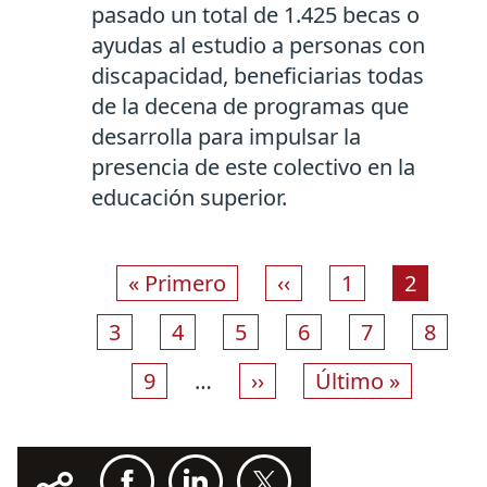
pasado un total de 1.425 becas o
ayudas al estudio a personas con
discapacidad, beneficiarias todas
de la decena de programas que
desarrolla para impulsar la
presencia de este colectivo en la
educación superior.
Paginación
Primera página
Página anterior
Page
Página a
« Primero
‹‹
1
2
Page
Page
Page
Page
Page
Page
3
4
5
6
7
8
Page
Siguiente página
Última página
9
…
››
Último »