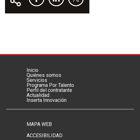
Inicio
Menú footer principal
Quiénes somos
Servicios
Programa Por Talento
Perfil del contratante
Actualidad
Inserta Innovación
MAPA WEB
Menú footer secundario
ACCESIBILIDAD