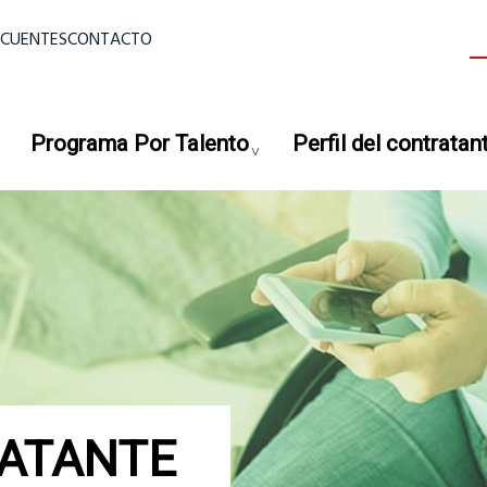
ior
ECUENTES
CONTACTO
B
Programa Por Talento
Perfil del contratan
RATANTE