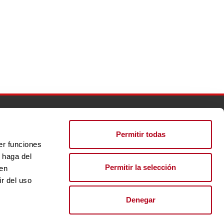
lento
Perfil del contratante
Actualidad
Inserta Innovación
Permitir todas
er funciones
 haga del
EGAL
POLÍTICA DE PRIVACIDAD
POLÍTICA DE COOKIES
Permitir la selección
den
r del uso
Denegar