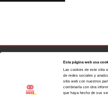
Menú footer principal
Esta página web usa cook
Las cookies de este sitio 
de redes sociales y analiz
Menú footer secundario
sitio web con nuestros par
combinarla con otra inform
que haya hecho de sus ser
Síguenos en: