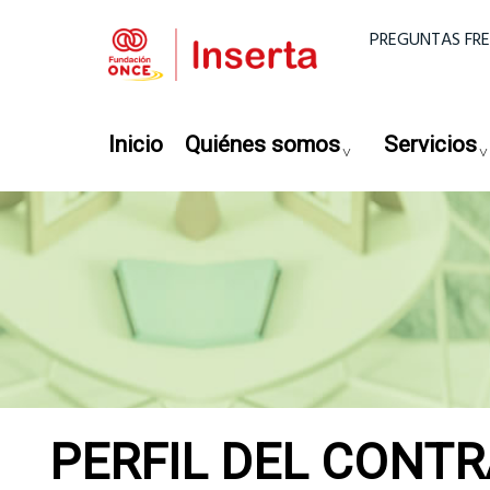
Pasar al contenido principal
Menú super
PREGUNTAS FR
Navegación principal
Inicio
Quiénes somos
Servicios
PERFIL DEL CONT