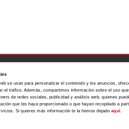
Inicio
Quiénes somos
Servicios
Programa Por Ta
ies
web se usan para personalizar el contenido y los anuncios, ofrec
ar el tráfico. Además, compartimos información sobre el uso que
MAPA WEB
ACCESIBILIDAD
AVISO L
tners de redes sociales, publicidad y análisis web, quienes pue
ación que les haya proporcionado o que hayan recopilado a parti
vicios. Si quieres más información te la hemos dejado
aquí
.