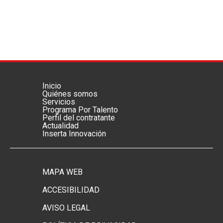
Inicio
Menú footer principal
Quiénes somos
Servicios
Programa Por Talento
Perfil del contratante
Actualidad
Inserta Innovación
MAPA WEB
Menú footer secundario
ACCESIBILIDAD
AVISO LEGAL