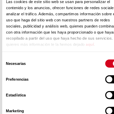
Las cookies de este sitio web se usan para personalizar el
contenido y los anuncios, ofrecer funciones de redes sociale
Dirección de correo
analizar el tráfico. Además, compartimos información sobre 
electrónico:
licitaciones.talentoexternot.inserta@fundacion
uso que haga del sitio web con nuestros partners de redes
sociales, publicidad y análisis web, quienes pueden combina
LOS LICITADORES DEBERÁN CONSULTAR EL
con otra información que les haya proporcionado o que haya
PLIEGO DE CONDICIONES GENERALES, AL
recopilado a partir del uso que haya hecho de sus servicios. 
quieres más información te la hemos dejado
aquí
.
EFECTO DE CUMPLIR CON LOS
REQUERIMIENTOS DE LA CONVOCATORIA.
Selección
PLIEGO DE CONDICIONES GENERALES.
Necesarias
de
consentimiento
Fecha límite de recepción de las
Preferencias
ofertas
: 28 de marzo de 2023, a las
15:00
hora peninsular
(u hora insular canaria
Estadística
equivalente, en su caso)
FICHEROS CONVOCATORIA
Marketing