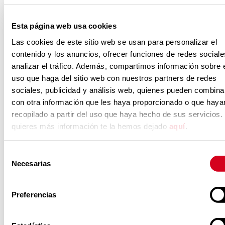
diversidad y la eliminación
de prejuicios hacia las
Esta página web usa cookies
personas con discapacidad.
Las cookies de este sitio web se usan para personalizar el
contenido y los anuncios, ofrecer funciones de redes sociale
analizar el tráfico. Además, compartimos información sobre 
ÁMBITO TERRITORIAL DE
uso que haga del sitio web con nuestros partners de redes
PRESTACIÓN DEL SERVICIO
sociales, publicidad y análisis web, quienes pueden combina
Región de Murcia
con otra información que les haya proporcionado o que haya
recopilado a partir del uso que haya hecho de sus servicios. 
quieres más información te la hemos dejado
aquí
.
Concurso público: WEB INSERTA
Selección
Fecha y hora límites de recepción de
Necesarias
de
ofertas:
03 de junio de 2026, a las
consentimiento
14:00 horas
(u hora insular canaria
Preferencias
equivalente, en su caso)