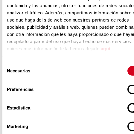
contenido y los anuncios, ofrecer funciones de redes sociale
ÁMBITO TERRITORIAL DE
analizar el tráfico. Además, compartimos información sobre 
PRESTACIÓN DEL SERVICIO
uso que haga del sitio web con nuestros partners de redes
Castilla-La Mancha
sociales, publicidad y análisis web, quienes pueden combina
con otra información que les haya proporcionado o que haya
Concurso público:
WEB INSERTA
recopilado a partir del uso que haya hecho de sus servicios. 
quieres más información te la hemos dejado
aquí
.
Fecha y hora límites de recepción de ofertas
:
2 de
julio de 2025, a las 14:00 horas
(u hora insular
canaria equivalente, en su caso)
Selección
LOS LICITADORES DEBERÁN CONSULTAR EL
Necesarias
de
consentimiento
PLIEGO DE CONDICIONES GENERALES, AL
EFECTO DE CUMPLIR CON LOS
Preferencias
REQUERIMIENTOS DE LA CONVOCATORIA.
PLIEGO DE CONDICIONES GENERALES
Estadística
Remisión de propuestas, persona de contacto:
Susana
Ribas Millanes
correo
Marketing
electrónico
licitaciones.castillalamancha.inserta@fundaci