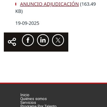
ANUNCIO ADJUDICACIÓN
(163.49
KB)
19-09-2025
Inicio
Menú footer principal
Quiénes somos
Servicios
Programa Por Talento