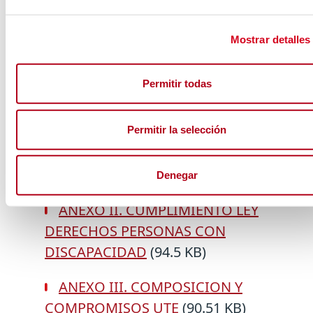
FICHEROS CONVOCATORIA
Mostrar detalles
PLIEGO DE CONDICIONES
PARTICULARES Y TÉCNICAS
(337.88
Permitir todas
KB)
Permitir la selección
ANEXO I. DECLARACIÓN PARA
CONTRATAR CON INSERTA EMPLEO
(94.72 KB)
Denegar
ANEXO II. CUMPLIMIENTO LEY
DERECHOS PERSONAS CON
DISCAPACIDAD
(94.5 KB)
ANEXO III. COMPOSICION Y
COMPROMISOS UTE
(90.51 KB)