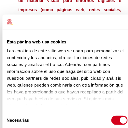
de material visual para entornos digitales e
impresos (como páginas web, redes sociales,
folletos, carteles o portfolios), como el diseño y
preparación de modelos tridimensionales para su
impresión en 3D.
Esta página web usa cookies
Las cookies de este sitio web se usan para personalizar el
ÁMBITO TERRITORIAL DE
contenido y los anuncios, ofrecer funciones de redes
PRESTACIÓN DEL SERVICIO
sociales y analizar el tráfico. Además, compartimos
Comunidad de Madrid
información sobre el uso que haga del sitio web con
nuestros partners de redes sociales, publicidad y análisis
LOS LICITADORES DEBERÁN CONSULTAR EL
web, quienes pueden combinarla con otra información que
PLIEGO DE CONDICIONES GENERALES, AL
les haya proporcionado o que hayan recopilado a partir del
uso que haya hecho de sus servicios. Si quieres más
EFECTO DE CUMPLIR CON LOS
información te la hemos dejado
aquí
.
REQUERIMIENTOS DE LA CONVOCATORIA.
Selección
Necesarias
ESTE PLIEGO ESTÁ DISPONIBLE EN
de
consentimiento