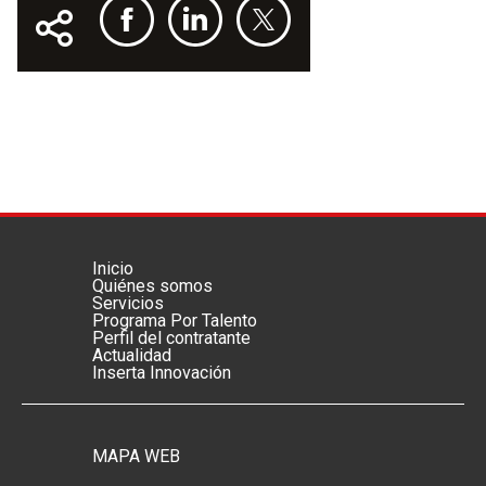
Inicio
Menú footer principal
Quiénes somos
Servicios
Programa Por Talento
Perfil del contratante
Actualidad
Inserta Innovación
MAPA WEB
Menú footer secundario