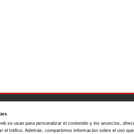
Inicio
Quiénes somos
Servicios
Programa Por Ta
ies
web se usan para personalizar el contenido y los anuncios, ofrec
ar el tráfico. Además, compartimos información sobre el uso que