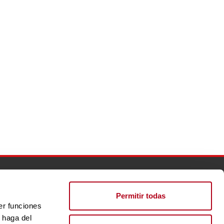
lento
Perfil del contratante
Actualidad
Inserta Innovación
Permitir todas
er funciones
 haga del