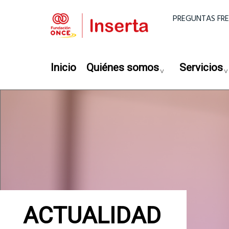
Pasar al contenido principal
Menú super
PREGUNTAS FR
Navegación principal
Inicio
Quiénes somos
Servicios
ACTUALIDAD