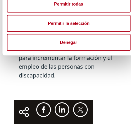
programa ‘FSE+ Comunidad
Permitir todas
Autónoma de Canarias’,
(CCI2021ES05SFPR009), que está
Permitir la selección
desarrollando Fundación ONCE a
través de Inserta Empleo, con la
Denegar
cofinanciación de la Unión Europea
para incrementar la formación y el
empleo de las personas con
discapacidad.