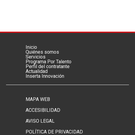
Inicio
Menú footer principal
Quiénes somos
Servicios
Programa Por Talento
Perfil del contratante
Actualidad
Inserta Innovación
MAPA WEB
Menú footer secundario
ACCESIBILIDAD
AVISO LEGAL
POLÍTICA DE PRIVACIDAD