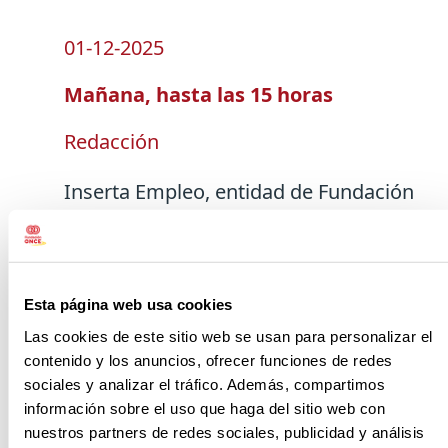
01-12-2025
Mañana, hasta las 15 horas
Redacción
Inserta Empleo, entidad de Fundación
ONCE para el empleo y la formación
de personas con discapacidad,
participa mañana en Encuentro Insular
Esta página web usa cookies
por la discapacidad 2025, organizado
Las cookies de este sitio web se usan para personalizar el
por la Concejalía de Servicios Sociales
contenido y los anuncios, ofrecer funciones de redes
del Ayuntamiento de San Bartolomé
sociales y analizar el tráfico. Además, compartimos
de Tirajana, en el Parque Sur de San
información sobre el uso que haga del sitio web con
Bartolomé de Tirajana, de 10.00 a
nuestros partners de redes sociales, publicidad y análisis