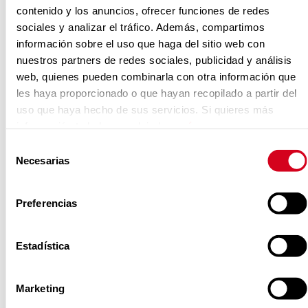
ALSA, Seresco, Izertis,
contenido y los anuncios, ofrecer funciones de redes
Telecable/MasOrange y Artiem Hotels.
sociales y analizar el tráfico. Además, compartimos
También asistieron representantes del
información sobre el uso que haga del sitio web con
nuestros partners de redes sociales, publicidad y análisis
ámbito institucional y social.
web, quienes pueden combinarla con otra información que
les haya proporcionado o que hayan recopilado a partir del
uso que haya hecho de sus servicios. Si quieres más
Durante la presentación se dieron a
información te la hemos dejado
aquí
.
conocer los objetivos y la metodología
Selección
de esta iniciativa, que busca facilitar la
Necesarias
de
transición profesional de los
consentimiento
participantes hacia sectores con
Preferencias
oportunidades reales de empleo. Para
lograrlo, el programa adopta un
Estadística
enfoque integral que combina
formación específica,
Marketing
acompañamiento personalizado y una