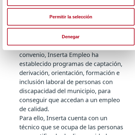
Además, ha ayudado a la constitución
de 7 proyectos de autoempleo.
Permitir la selección
Una experiencia de éxito
Denegar
Desde que se puso en marcha el
convenio, Inserta Empleo ha
establecido programas de captación,
derivación, orientación, formación e
inclusión laboral de personas con
discapacidad del municipio, para
conseguir que accedan a un empleo
de calidad.
Para ello, Inserta cuenta con un
técnico que se ocupa de las personas