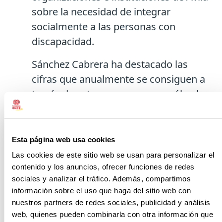
sobre la necesidad de integrar
socialmente a las personas con
discapacidad.
Sánchez Cabrera ha destacado las
cifras que anualmente se consiguen a
través de este programa, que sólo el
año pasado permitió a 165 personas
con discapacidad recibir orientación o
formación en materia laboral.
Esta página web usa cookies
Igualmente, se consiguieron firmar 40
Las cookies de este sitio web se usan para personalizar el
contratos laborales dirigidos a
contenido y los anuncios, ofrecer funciones de redes
sociales y analizar el tráfico. Además, compartimos
personas con discapacidad
información sobre el uso que haga del sitio web con
nuestros partners de redes sociales, publicidad y análisis
Virginia Carcedo ha asegurado que
web, quienes pueden combinarla con otra información que
este convenio que se renueva de