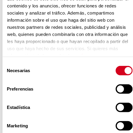
pondrá a disposición de las empresas
contenido y los anuncios, ofrecer funciones de redes
participantes un equipo de expertos
sociales y analizar el tráfico. Además, compartimos
en crecimiento para el desarrollo de
información sobre el uso que haga del sitio web con
proyectos específicos y ajustados a
nuestros partners de redes sociales, publicidad y análisis
web, quienes pueden combinarla con otra información que
sus necesidades, con el foco en la
les haya proporcionado o que hayan recopilado a partir del
eliminación de las barreras que limitan
uso que haya hecho de sus servicios. Si quieres más
su crecimiento.
información te la hemos dejado
aquí
.
Selección
La iniciativa, que evolucionó desde el
Necesarias
de
programa de aceleración de
consentimiento
Fundación ONCE, se centra ahora en
Preferencias
resolver, de manera personalizada, los
principales retos de crecimiento que
Estadística
afrontan estas compañías.
Para ello, el servicio cubrirá la
Marketing