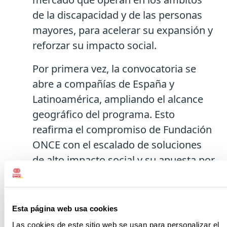
de la discapacidad y de las personas
mayores, para acelerar su expansión y
reforzar su impacto social.
Por primera vez, la convocatoria se
abre a compañías de España y
Latinoamérica, ampliando el alcance
geográfico del programa. Esto
reafirma el compromiso de Fundación
ONCE con el escalado de soluciones
de alto impacto social y su apuesta por
la internacionalización.
La convocatoria se desarrollará un año
Esta página web usa cookies
más en colaboración con PwC, que
Las cookies de este sitio web se usan para personalizar el