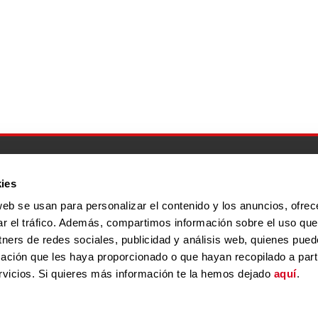
Inicio
Quiénes somos
Servicios
Programa Por Ta
ies
web se usan para personalizar el contenido y los anuncios, ofrec
ar el tráfico. Además, compartimos información sobre el uso que
MAPA WEB
ACCESIBILIDAD
AVISO L
tners de redes sociales, publicidad y análisis web, quienes pue
ación que les haya proporcionado o que hayan recopilado a parti
vicios. Si quieres más información te la hemos dejado
aquí
.