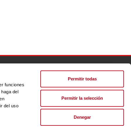
lento
Perfil del contratante
Actualidad
Inserta Innovación
Permitir todas
er funciones
 haga del
EGAL
POLÍTICA DE PRIVACIDAD
POLÍTICA DE COOKIES
Permitir la selección
den
r del uso
Denegar