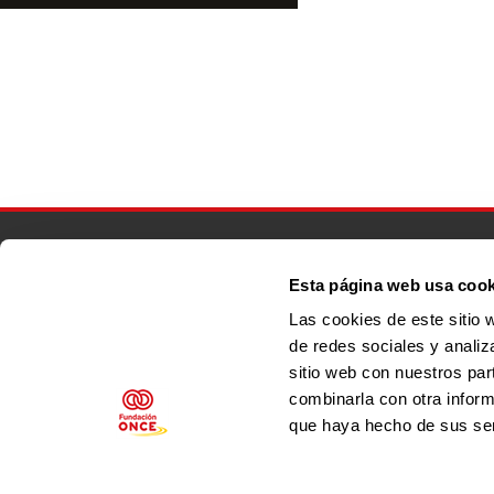
Menú footer principal
Esta página web usa cook
Las cookies de este sitio 
de redes sociales y analiz
Menú footer secundario
sitio web con nuestros par
combinarla con otra inform
que haya hecho de sus ser
Síguenos en: