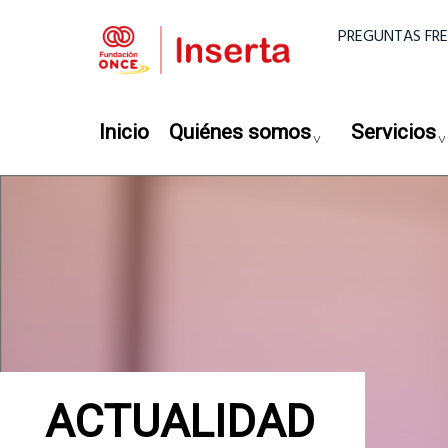
Pasar al contenido principal
Menú super
PREGUNTAS FR
Navegación principal
Inicio
Quiénes somos
Servicios
ACTUALIDAD