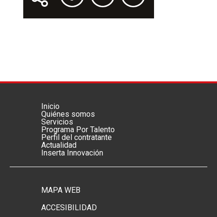
Inicio
Menú footer principal
Quiénes somos
Servicios
Programa Por Talento
Perfil del contratante
Actualidad
Inserta Innovación
MAPA WEB
Menú footer secundario
ACCESIBILIDAD