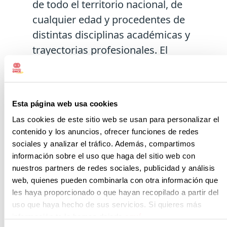
de todo el territorio nacional, de
cualquier edad y procedentes de
distintas disciplinas académicas y
trayectorias profesionales. El
programa se estructura en tres fases
formativas, que se desarrollarán en
modalidad virtual y contarán con el
Esta página web usa cookies
apoyo de mentorías, contenidos
Las cookies de este sitio web se usan para personalizar el
inspiradores y contacto directo con
contenido y los anuncios, ofrecer funciones de redes
empresas tecnológicas.
sociales y analizar el tráfico. Además, compartimos
información sobre el uso que haga del sitio web con
nuestros partners de redes sociales, publicidad y análisis
La primera fase, denominada
web, quienes pueden combinarla con otra información que
les haya proporcionado o que hayan recopilado a partir del
Transformación Digital, tendrá una
uso que haya hecho de sus servicios. Si quieres más
duración de cuatro semanas y se
información te la hemos dejado
aquí
.
desarrollará entre octubre y