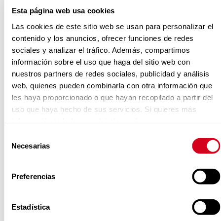
desarrolladas específicamente para
Esta página web usa cookies
combatir la soledad no deseada.
Las cookies de este sitio web se usan para personalizar el
contenido y los anuncios, ofrecer funciones de redes
sociales y analizar el tráfico. Además, compartimos
Las tecnologías para conectar en
información sobre el uso que haga del sitio web con
entornos abiertos son las que
nuestros partners de redes sociales, publicidad y análisis
permiten contactar con otras
web, quienes pueden combinarla con otra información que
les haya proporcionado o que hayan recopilado a partir del
personas sin importar el lugar donde
uso que haya hecho de sus servicios. Si quieres más
estén. En concreto, el trabajo ha
información te la hemos dejado
aquí
.
analizado WhatsApp, Alexa y ChaTEA.
Selección
«Son herramientas de uso
Necesarias
de
relativamente fácil», por lo que
consentimiento
ofrecen la posibilidad de que las
Preferencias
estrategias contra la soledad
mediadas por la tecnología lleguen a
Estadística
segmentos de población con bajas