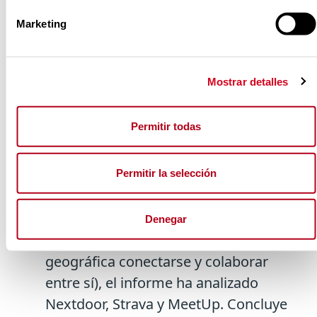
capacidades digitales o barreras de
Marketing
acceso. Además, son capaces de
generar sensación de compañía,
potenciar la autonomía, reducir
Mostrar detalles
paulatinamente el aislamiento social y
aumentar el contacto con personas
Permitir todas
allegadas.
Permitir la selección
En cuanto a las aplicaciones de
proximidad social en entornos
reducidos (las que permiten a las
Denegar
personas de una misma ubicación
geográfica conectarse y colaborar
entre sí), el informe ha analizado
Nextdoor, Strava y MeetUp. Concluye